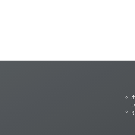
ส
แ
ศ