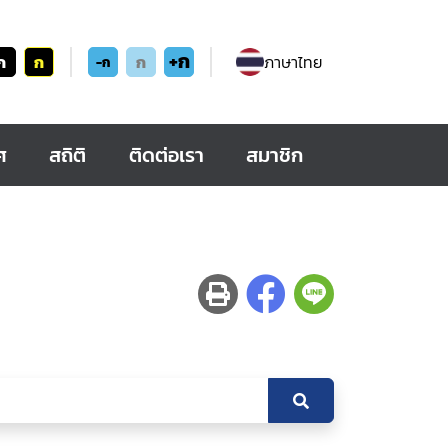
+ก
ก
ก
ก
ภาษาไทย
-ก
ศ
สถิติ
ติดต่อเรา
สมาชิก