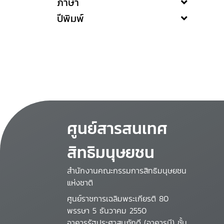
ภาษา
ปีพิมพ์
ศูนย์สารสนเทศ
สิทธิมนุษยชน
สำนักงานคณะกรรมการสิทธิมนุษยชน
แห่งชาติ
ศูนย์ราชการเฉลิมพระเกียรติ 80
พรรษา 5 ธันวาคม 2550
อาคารรัฐประศาสนภักดี (อาคารบี) ชั้น