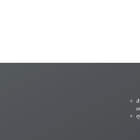
ส
แ
ศ