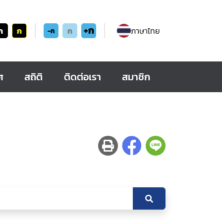
+ก
ก
ก
ก
ภาษาไทย
-ก
ศ
สถิติ
ติดต่อเรา
สมาชิก