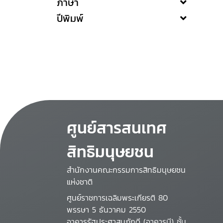
ภาษา
ปีพิมพ์
ศูนย์สารสนเทศ
สิทธิมนุษยชน
สำนักงานคณะกรรมการสิทธิมนุษยชน
แห่งชาติ
ศูนย์ราชการเฉลิมพระเกียรติ 80
พรรษา 5 ธันวาคม 2550
อาคารรัฐประศาสนภักดี (อาคารบี) ชั้น