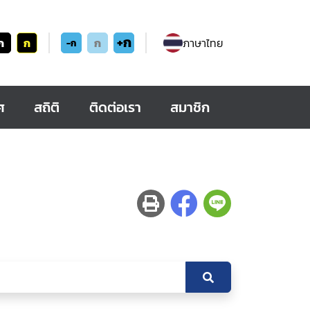
+ก
ก
ก
ก
ภาษาไทย
-ก
ศ
สถิติ
ติดต่อเรา
สมาชิก