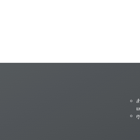
ส
แ
ศ