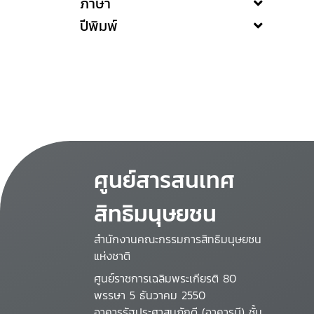
ภาษา
ปีพิมพ์
ศูนย์สารสนเทศ
สิทธิมนุษยชน
สำนักงานคณะกรรมการสิทธิมนุษยชน
แห่งชาติ
ศูนย์ราชการเฉลิมพระเกียรติ 80
พรรษา 5 ธันวาคม 2550
อาคารรัฐประศาสนภักดี (อาคารบี) ชั้น