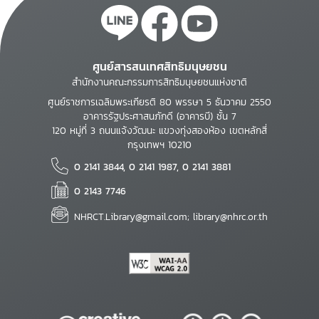
ศูนย์สารสนเทศสิทธิมนุษยชน
สำนักงานคณะกรรมการสิทธิมนุษยชนแห่งชาติ
ศูนย์ราชการเฉลิมพระเกียรติ 80 พรรษา 5 ธันวาคม 2550
อาคารรัฐประศาสนภักดี (อาคารบี) ชั้น 7
120 หมู่ที่ 3 ถนนแจ้งวัฒนะ แขวงทุ่งสองห้อง เขตหลักสี่
กรุงเทพฯ 10210
0 2141 3844, 0 2141 1987, 0 2141 3881
0 2143 7746
NHRCT.Library@gmail.com; library@nhrc.or.th