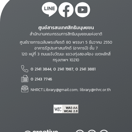
ศูนย์สารสนเทศสิทธิมนุษยชน
สำนักงานคณะกรรมการสิทธิมนุษยชนแห่งชาติ
ศูนย์ราชการเฉลิมพระเกียรติ 80 พรรษา 5 ธันวาคม 2550
อาคารรัฐประศาสนภักดี (อาคารบี) ชั้น 7
120 หมู่ที่ 3 ถนนแจ้งวัฒนะ แขวงทุ่งสองห้อง เขตหลักสี่
กรุงเทพฯ 10210
0 2141 3844, 0 2141 1987, 0 2141 3881
0 2143 7746
NHRCT.Library@gmail.com; library@nhrc.or.th