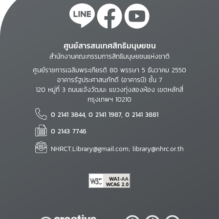
ศูนย์สารสนเทศสิทธิมนุษยชน
สำนักงานคณะกรรมการสิทธิมนุษยชนแห่งชาติ
ศูนย์ราชการเฉลิมพระเกียรติ 80 พรรษา 5 ธันวาคม 2550
อาคารรัฐประศาสนภักดี (อาคารบี) ชั้น 7
120 หมู่ที่ 3 ถนนแจ้งวัฒนะ แขวงทุ่งสองห้อง เขตหลักสี่
กรุงเทพฯ 10210
0 2141 3844, 0 2141 1987, 0 2141 3881
0 2143 7746
NHRCT.Library@gmail.com; library@nhrc.or.th