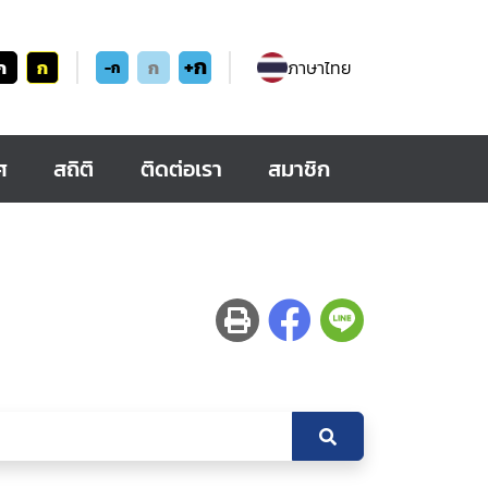
+ก
ก
ก
ก
ภาษาไทย
-ก
ศ
สถิติ
ติดต่อเรา
สมาชิก