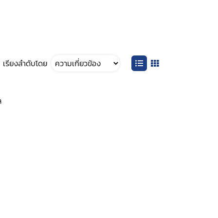
เรียงลำดับโดย
ล