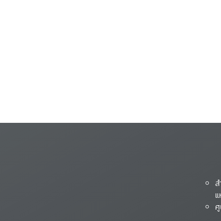
ส
แ
ศ