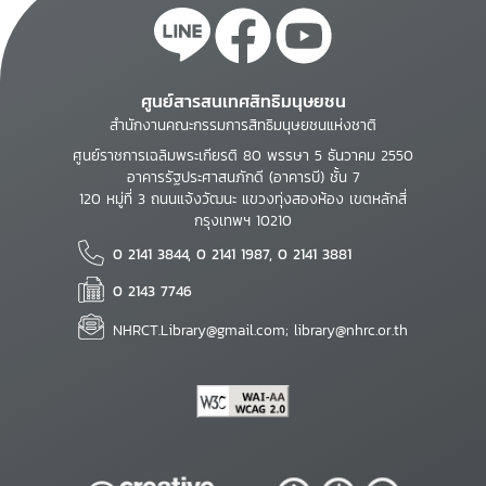
ศูนย์สารสนเทศสิทธิมนุษยชน
สำนักงานคณะกรรมการสิทธิมนุษยชนแห่งชาติ
ศูนย์ราชการเฉลิมพระเกียรติ 80 พรรษา 5 ธันวาคม 2550
อาคารรัฐประศาสนภักดี (อาคารบี) ชั้น 7
120 หมู่ที่ 3 ถนนแจ้งวัฒนะ แขวงทุ่งสองห้อง เขตหลักสี่
กรุงเทพฯ 10210
0 2141 3844, 0 2141 1987, 0 2141 3881
0 2143 7746
NHRCT.Library@gmail.com; library@nhrc.or.th