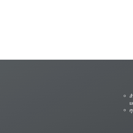
ส
แ
ศ