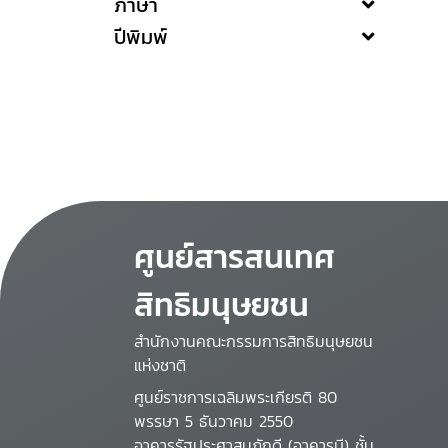
ภาษา
ปีพิมพ์
ศูนย์สารสนเทศ
สิทธิมนุษยชน
สำนักงานคณะกรรมการสิทธิมนุษยชน
แห่งชาติ
ศูนย์ราชการเฉลิมพระเกียรติ 80
พรรษา 5 ธันวาคม 2550
อาคารรัฐประศาสนภักดี (อาคารบี) ชั้น