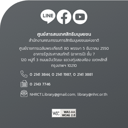
ศูนย์สารสนเทศสิทธิมนุษยชน
สำนักงานคณะกรรมการสิทธิมนุษยชนแห่งชาติ
ศูนย์ราชการเฉลิมพระเกียรติ 80 พรรษา 5 ธันวาคม 2550
อาคารรัฐประศาสนภักดี (อาคารบี) ชั้น 7
120 หมู่ที่ 3 ถนนแจ้งวัฒนะ แขวงทุ่งสองห้อง เขตหลักสี่
กรุงเทพฯ 10210
0 2141 3844, 0 2141 1987, 0 2141 3881
0 2143 7746
NHRCT.Library@gmail.com; library@nhrc.or.th