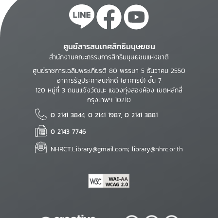
ศูนย์สารสนเทศสิทธิมนุษยชน
สำนักงานคณะกรรมการสิทธิมนุษยชนแห่งชาติ
ศูนย์ราชการเฉลิมพระเกียรติ 80 พรรษา 5 ธันวาคม 2550
อาคารรัฐประศาสนภักดี (อาคารบี) ชั้น 7
120 หมู่ที่ 3 ถนนแจ้งวัฒนะ แขวงทุ่งสองห้อง เขตหลักสี่
กรุงเทพฯ 10210
0 2141 3844, 0 2141 1987, 0 2141 3881
0 2143 7746
NHRCT.Library@gmail.com; library@nhrc.or.th