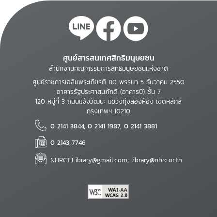
ศูนย์สารสนเทศสิทธิมนุษยชน
สำนักงานคณะกรรมการสิทธิมนุษยชนแห่งชาติ
ศูนย์ราชการเฉลิมพระเกียรติ 80 พรรษา 5 ธันวาคม 2550
อาคารรัฐประศาสนภักดี (อาคารบี) ชั้น 7
120 หมู่ที่ 3 ถนนแจ้งวัฒนะ แขวงทุ่งสองห้อง เขตหลักสี่
กรุงเทพฯ 10210
0 2141 3844, 0 2141 1987, 0 2141 3881
0 2143 7746
NHRCT.Library@gmail.com; library@nhrc.or.th