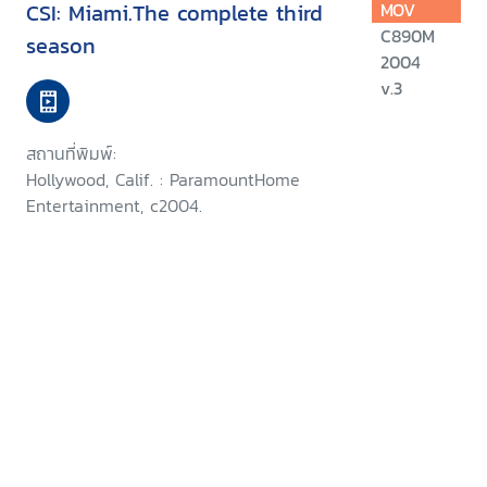
CSI: Miami.The complete third
MOV
C890M
season
2004
v.3
สถานที่พิมพ์:
Hollywood, Calif. : ParamountHome
Entertainment, c2004.