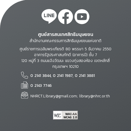
ศูนย์สารสนเทศสิทธิมนุษยชน
สำนักงานคณะกรรมการสิทธิมนุษยชนแห่งชาติ
ศูนย์ราชการเฉลิมพระเกียรติ 80 พรรษา 5 ธันวาคม 2550
อาคารรัฐประศาสนภักดี (อาคารบี) ชั้น 7
120 หมู่ที่ 3 ถนนแจ้งวัฒนะ แขวงทุ่งสองห้อง เขตหลักสี่
กรุงเทพฯ 10210
0 2141 3844, 0 2141 1987, 0 2141 3881
0 2143 7746
NHRCT.Library@gmail.com; library@nhrc.or.th