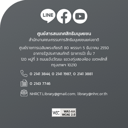
ศูนย์สารสนเทศสิทธิมนุษยชน
สำนักงานคณะกรรมการสิทธิมนุษยชนแห่งชาติ
ศูนย์ราชการเฉลิมพระเกียรติ 80 พรรษา 5 ธันวาคม 2550
อาคารรัฐประศาสนภักดี (อาคารบี) ชั้น 7
120 หมู่ที่ 3 ถนนแจ้งวัฒนะ แขวงทุ่งสองห้อง เขตหลักสี่
กรุงเทพฯ 10210
0 2141 3844, 0 2141 1987, 0 2141 3881
0 2143 7746
NHRCT.Library@gmail.com; library@nhrc.or.th