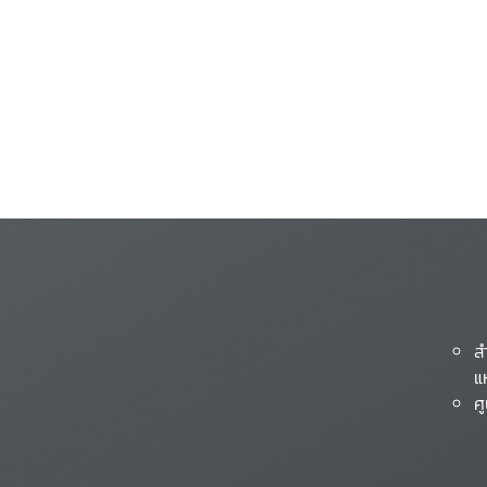
ส
แ
ศ