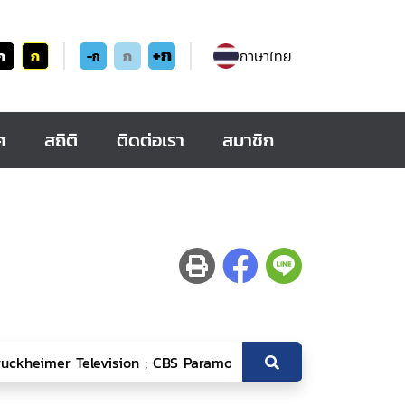
+ก
ก
ก
ก
ภาษาไทย
-ก
ศ
สถิติ
ติดต่อเรา
สมาชิก