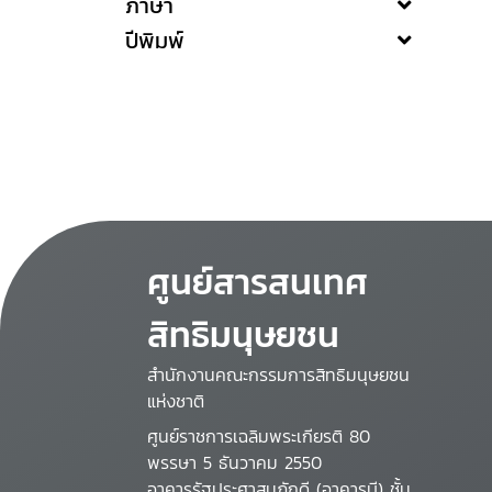
ภาษา
ปีพิมพ์
ศูนย์สารสนเทศ
สิทธิมนุษยชน
สำนักงานคณะกรรมการสิทธิมนุษยชน
แห่งชาติ
ศูนย์ราชการเฉลิมพระเกียรติ 80
พรรษา 5 ธันวาคม 2550
อาคารรัฐประศาสนภักดี (อาคารบี) ชั้น