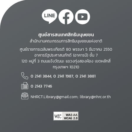
ศูนย์สารสนเทศสิทธิมนุษยชน
สำนักงานคณะกรรมการสิทธิมนุษยชนแห่งชาติ
ศูนย์ราชการเฉลิมพระเกียรติ 80 พรรษา 5 ธันวาคม 2550
อาคารรัฐประศาสนภักดี (อาคารบี) ชั้น 7
120 หมู่ที่ 3 ถนนแจ้งวัฒนะ แขวงทุ่งสองห้อง เขตหลักสี่
กรุงเทพฯ 10210
0 2141 3844, 0 2141 1987, 0 2141 3881
0 2143 7746
NHRCT.Library@gmail.com; library@nhrc.or.th