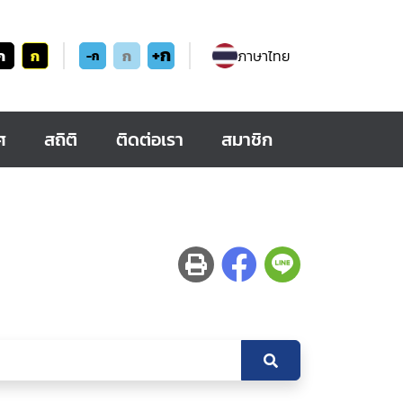
+ก
ก
ก
ก
ภาษาไทย
-ก
ศ
สถิติ
ติดต่อเรา
สมาชิก