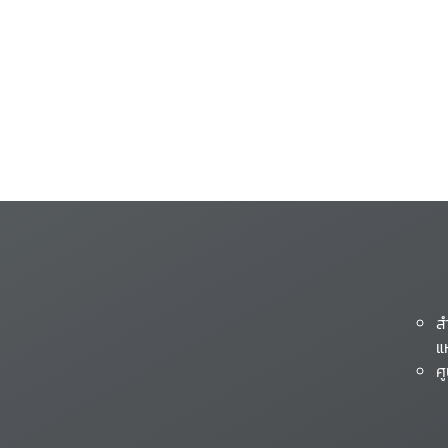
ส
แ
ศ