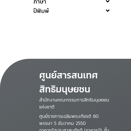
ภาษา
ปีพิมพ์
ศูนย์สารสนเทศ
สิทธิมนุษยชน
สำนักงานคณะกรรมการสิทธิมนุษยชน
แห่งชาติ
ศูนย์ราชการเฉลิมพระเกียรติ 80
พรรษา 5 ธันวาคม 2550
อาคารรัฐประศาสนภักดี (อาคารบี) ชั้น