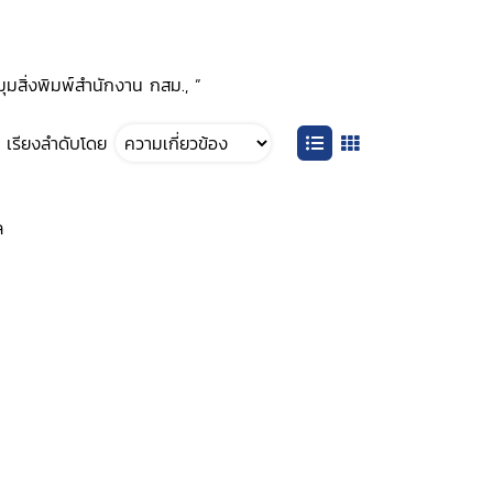
 มุมสิ่งพิมพ์สำนักงาน กสม., ”
เรียงลำดับโดย
ล