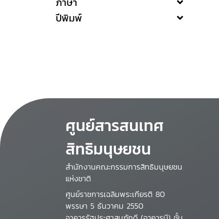
ภาษา
ปีพิมพ์
ศูนย์สารสนเทศ
สิทธิมนุษยชน
สำนักงานคณะกรรมการสิทธิมนุษยชน
แห่งชาติ
ศูนย์ราชการเฉลิมพระเกียรติ 80
พรรษา 5 ธันวาคม 2550
อาคารรัฐประศาสนภักดี (อาคารบี) ชั้น