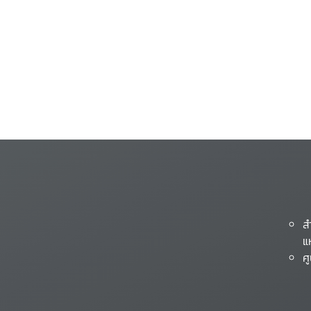
ส
แ
ศ