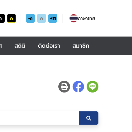
+ก
ก
ก
ก
ภาษาไทย
-ก
ศ
สถิติ
ติดต่อเรา
สมาชิก