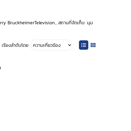
erry BruckheimerTelevision., สถานที่จัดเก็บ: มุม
เรียงลำดับโดย
ล