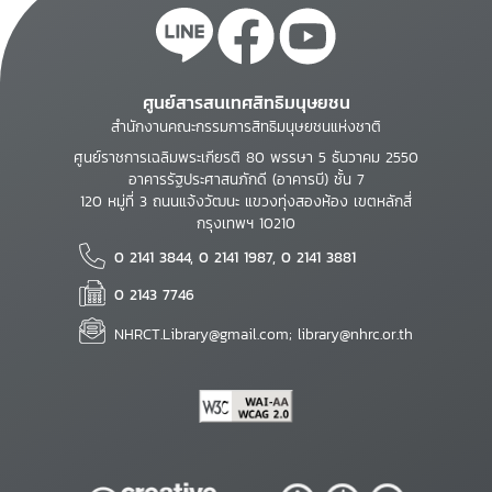
ศูนย์สารสนเทศสิทธิมนุษยชน
สำนักงานคณะกรรมการสิทธิมนุษยชนแห่งชาติ
ศูนย์ราชการเฉลิมพระเกียรติ 80 พรรษา 5 ธันวาคม 2550
อาคารรัฐประศาสนภักดี (อาคารบี) ชั้น 7
120 หมู่ที่ 3 ถนนแจ้งวัฒนะ แขวงทุ่งสองห้อง เขตหลักสี่
กรุงเทพฯ 10210
0 2141 3844, 0 2141 1987, 0 2141 3881
0 2143 7746
NHRCT.Library@gmail.com; library@nhrc.or.th