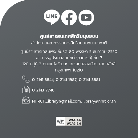
ศูนย์สารสนเทศสิทธิมนุษยชน
สำนักงานคณะกรรมการสิทธิมนุษยชนแห่งชาติ
ศูนย์ราชการเฉลิมพระเกียรติ 80 พรรษา 5 ธันวาคม 2550
อาคารรัฐประศาสนภักดี (อาคารบี) ชั้น 7
120 หมู่ที่ 3 ถนนแจ้งวัฒนะ แขวงทุ่งสองห้อง เขตหลักสี่
กรุงเทพฯ 10210
0 2141 3844, 0 2141 1987, 0 2141 3881
0 2143 7746
NHRCT.Library@gmail.com; library@nhrc.or.th