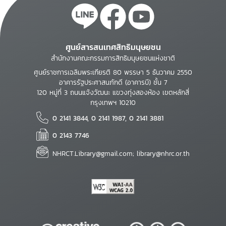
ศูนย์สารสนเทศสิทธิมนุษยชน
สำนักงานคณะกรรมการสิทธิมนุษยชนแห่งชาติ
ศูนย์ราชการเฉลิมพระเกียรติ 80 พรรษา 5 ธันวาคม 2550
อาคารรัฐประศาสนภักดี (อาคารบี) ชั้น 7
120 หมู่ที่ 3 ถนนแจ้งวัฒนะ แขวงทุ่งสองห้อง เขตหลักสี่
กรุงเทพฯ 10210
0 2141 3844, 0 2141 1987, 0 2141 3881
0 2143 7746
NHRCT.Library@gmail.com; library@nhrc.or.th