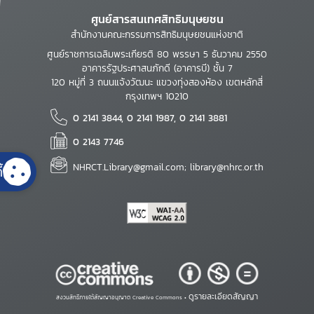
ศูนย์สารสนเทศสิทธิมนุษยชน
สำนักงานคณะกรรมการสิทธิมนุษยชนแห่งชาติ
ศูนย์ราชการเฉลิมพระเกียรติ 80 พรรษา 5 ธันวาคม 2550
อาคารรัฐประศาสนภักดี (อาคารบี) ชั้น 7
120 หมู่ที่ 3 ถนนแจ้งวัฒนะ แขวงทุ่งสองห้อง เขตหลักสี่
กรุงเทพฯ 10210
0 2141 3844, 0 2141 1987, 0 2141 3881
0 2143 7746
NHRCT.Library@gmail.com; library@nhrc.or.th
้
ดูรายละเอียดสัญญา
สงวนสิทธิ์ภายใต้สัญญาอนุญาต Creative Commons •