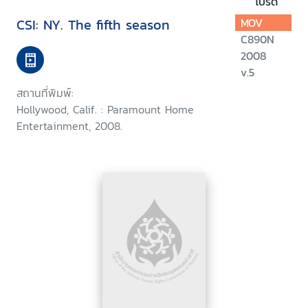
โปรด
CSI: NY. The fifth season
MOV
C890N
2008
v.5
สถานที่พิมพ์:
Hollywood, Calif. : Paramount Home
Entertainment, 2008.