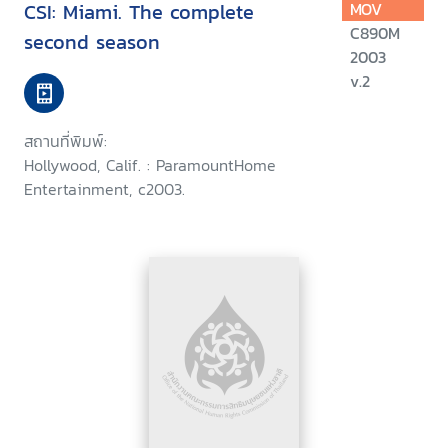
CSI: Miami. The complete
MOV
C890M
second season
2003
v.2
สถานที่พิมพ์:
Hollywood, Calif. : ParamountHome
Entertainment, c2003.