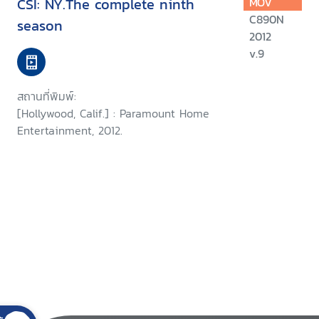
CSI: NY.The complete ninth
MOV
C890N
season
2012
v.9
สถานที่พิมพ์:
[Hollywood, Calif.] : Paramount Home
Entertainment, 2012.