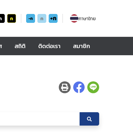
+ก
ก
ก
ก
ภาษาไทย
-ก
ศ
สถิติ
ติดต่อเรา
สมาชิก