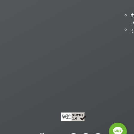
ส
แ
ศ