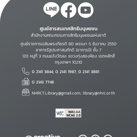
ศูนย์สารสนเทศสิทธิมนุษยชน
สำนักงานคณะกรรมการสิทธิมนุษยชนแห่งชาติ
ศูนย์ราชการเฉลิมพระเกียรติ 80 พรรษา 5 ธันวาคม 2550
อาคารรัฐประศาสนภักดี (อาคารบี) ชั้น 7
120 หมู่ที่ 3 ถนนแจ้งวัฒนะ แขวงทุ่งสองห้อง เขตหลักสี่
กรุงเทพฯ 10210
0 2141 3844, 0 2141 1987, 0 2141 3881
0 2143 7746
NHRCT.Library@gmail.com; library@nhrc.or.th