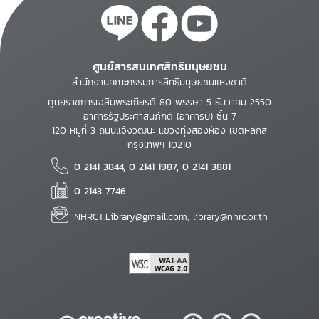
ศูนย์สารสนเทศสิทธิมนุษยชน
สำนักงานคณะกรรมการสิทธิมนุษยชนแห่งชาติ
ศูนย์ราชการเฉลิมพระเกียรติ 80 พรรษา 5 ธันวาคม 2550
อาคารรัฐประศาสนภักดี (อาคารบี) ชั้น 7
120 หมู่ที่ 3 ถนนแจ้งวัฒนะ แขวงทุ่งสองห้อง เขตหลักสี่
กรุงเทพฯ 10210
0 2141 3844, 0 2141 1987, 0 2141 3881
0 2143 7746
NHRCT.Library@gmail.com; library@nhrc.or.th