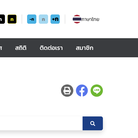
+ก
ก
ก
ก
ภาษาไทย
-ก
ศ
สถิติ
ติดต่อเรา
สมาชิก