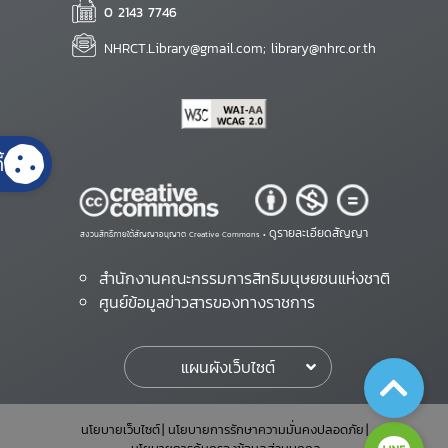
0 2143 7746
NHRCT.Library@gmail.com; library@nhrc.or.th
้
ดูรายละเอียดสัญญา
สงวนสิทธิ์ภายใต้สัญญาอนุญาต Creative Commons •
สำนักงานคณะกรรมการสิทธิมนุษยชนแห่งชาติ
ศูนย์ข้อมูลข่าวสารของทางราชการ
แผนผังเว็บไซต์
นโยบายเว็บไซต์
นโยบายการรักษาความมั่นคงปลอดภัย