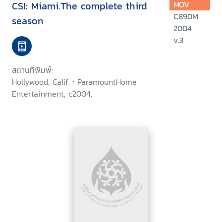
CSI: Miami.The complete third
MOV
C890M
season
2004
v.3
สถานที่พิมพ์:
Hollywood, Calif. : ParamountHome
Entertainment, c2004.