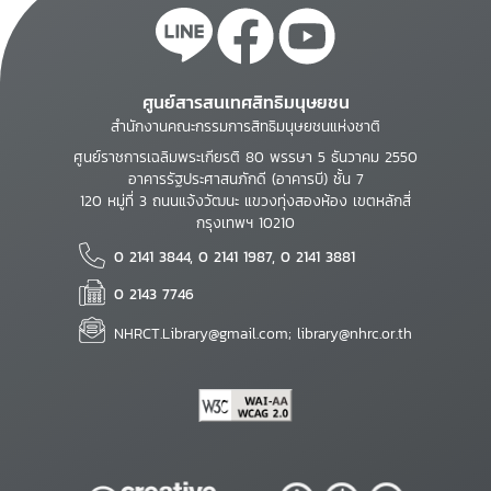
ศูนย์สารสนเทศสิทธิมนุษยชน
สำนักงานคณะกรรมการสิทธิมนุษยชนแห่งชาติ
ศูนย์ราชการเฉลิมพระเกียรติ 80 พรรษา 5 ธันวาคม 2550
อาคารรัฐประศาสนภักดี (อาคารบี) ชั้น 7
120 หมู่ที่ 3 ถนนแจ้งวัฒนะ แขวงทุ่งสองห้อง เขตหลักสี่
กรุงเทพฯ 10210
0 2141 3844, 0 2141 1987, 0 2141 3881
0 2143 7746
NHRCT.Library@gmail.com; library@nhrc.or.th