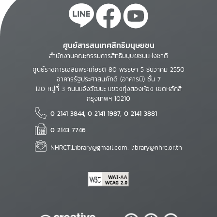
ศูนย์สารสนเทศสิทธิมนุษยชน
สำนักงานคณะกรรมการสิทธิมนุษยชนแห่งชาติ
ศูนย์ราชการเฉลิมพระเกียรติ 80 พรรษา 5 ธันวาคม 2550
อาคารรัฐประศาสนภักดี (อาคารบี) ชั้น 7
120 หมู่ที่ 3 ถนนแจ้งวัฒนะ แขวงทุ่งสองห้อง เขตหลักสี่
กรุงเทพฯ 10210
0 2141 3844, 0 2141 1987, 0 2141 3881
0 2143 7746
NHRCT.Library@gmail.com; library@nhrc.or.th