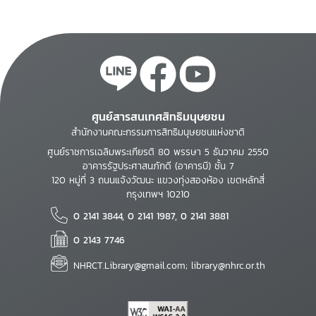
ศูนย์สารสนเทศสิทธิมนุษยชน
สำนักงานคณะกรรมการสิทธิมนุษยชนแห่งชาติ
ศูนย์ราชการเฉลิมพระเกียรติ 80 พรรษา 5 ธันวาคม 2550
อาคารรัฐประศาสนภักดี (อาคารบี) ชั้น 7
120 หมู่ที่ 3 ถนนแจ้งวัฒนะ แขวงทุ่งสองห้อง เขตหลักสี่
กรุงเทพฯ 10210
0 2141 3844, 0 2141 1987, 0 2141 3881
0 2143 7746
NHRCT.Library@gmail.com; library@nhrc.or.th