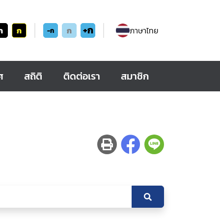
+ก
ก
ก
ก
ภาษาไทย
-ก
ศ
สถิติ
ติดต่อเรา
สมาชิก