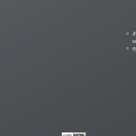
ส
แ
ศ