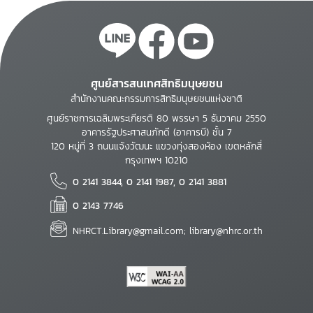
ศูนย์สารสนเทศสิทธิมนุษยชน
สำนักงานคณะกรรมการสิทธิมนุษยชนแห่งชาติ
ศูนย์ราชการเฉลิมพระเกียรติ 80 พรรษา 5 ธันวาคม 2550
อาคารรัฐประศาสนภักดี (อาคารบี) ชั้น 7
120 หมู่ที่ 3 ถนนแจ้งวัฒนะ แขวงทุ่งสองห้อง เขตหลักสี่
กรุงเทพฯ 10210
0 2141 3844, 0 2141 1987, 0 2141 3881
0 2143 7746
NHRCT.Library@gmail.com; library@nhrc.or.th