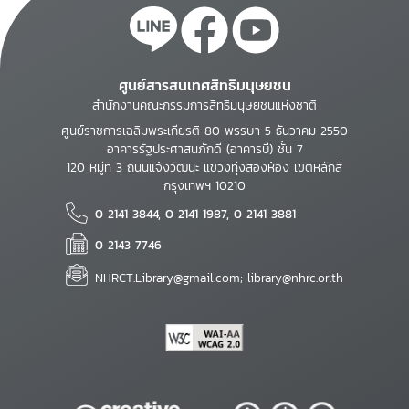
ศูนย์สารสนเทศสิทธิมนุษยชน
สำนักงานคณะกรรมการสิทธิมนุษยชนแห่งชาติ
ศูนย์ราชการเฉลิมพระเกียรติ 80 พรรษา 5 ธันวาคม 2550
อาคารรัฐประศาสนภักดี (อาคารบี) ชั้น 7
120 หมู่ที่ 3 ถนนแจ้งวัฒนะ แขวงทุ่งสองห้อง เขตหลักสี่
กรุงเทพฯ 10210
0 2141 3844, 0 2141 1987, 0 2141 3881
0 2143 7746
NHRCT.Library@gmail.com; library@nhrc.or.th