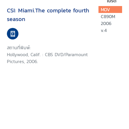
โปรด
CSI: Miami.The complete fourth
MOV
C890M
season
2006
v.4
สถานที่พิมพ์:
Hollywood, Calif. : CBS DVD/Paramount
Pictures, 2006.