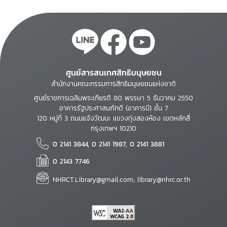
ศูนย์สารสนเทศสิทธิมนุษยชน
สำนักงานคณะกรรมการสิทธิมนุษยชนแห่งชาติ
ศูนย์ราชการเฉลิมพระเกียรติ 80 พรรษา 5 ธันวาคม 2550
อาคารรัฐประศาสนภักดี (อาคารบี) ชั้น 7
120 หมู่ที่ 3 ถนนแจ้งวัฒนะ แขวงทุ่งสองห้อง เขตหลักสี่
กรุงเทพฯ 10210
0 2141 3844, 0 2141 1987, 0 2141 3881
0 2143 7746
NHRCT.Library@gmail.com; library@nhrc.or.th