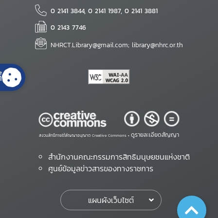
0 2141 3844, 0 2141 1987, 0 2141 3881
0 2143 7746
NHRCT.Library@gmail.com; library@nhrc.or.th
้
ดูรายละเอียดสัญญา
สงวนสิทธิ์ภายใต้สัญญาอนุญาต Creative Commons •
สำนักงานคณะกรรมการสิทธิมนุษยชนแห่งชาติ
ศูนย์ข้อมูลข่าวสารของทางราชการ
แผนผังเว็บไซต์