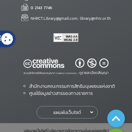
0 2143 7746
NHRCT.Library@gmail.com; library@nhrc.or.th
้
ดูรายละเอียดสัญญา
สงวนสิทธิ์ภายใต้สัญญาอนุญาต Creative Commons •
สำนักงานคณะกรรมการสิทธิมนุษยชนแห่งชาติ
ศูนย์ข้อมูลข่าวสารของทางราชการ
แผนผังเว็บไซต์
นโยบายเว็บไซต์
นโยบายการรักษาความมั่นคงปลอดภัย