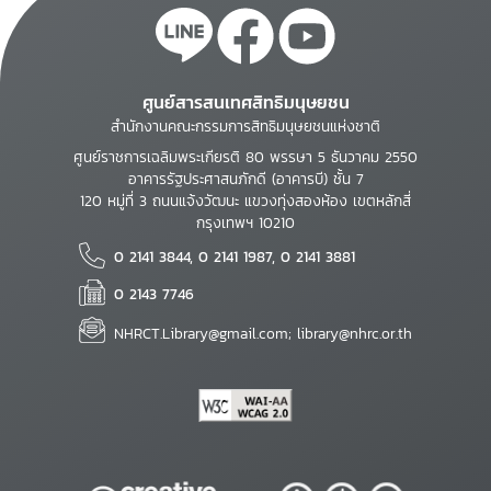
ศูนย์สารสนเทศสิทธิมนุษยชน
สำนักงานคณะกรรมการสิทธิมนุษยชนแห่งชาติ
ศูนย์ราชการเฉลิมพระเกียรติ 80 พรรษา 5 ธันวาคม 2550
อาคารรัฐประศาสนภักดี (อาคารบี) ชั้น 7
120 หมู่ที่ 3 ถนนแจ้งวัฒนะ แขวงทุ่งสองห้อง เขตหลักสี่
กรุงเทพฯ 10210
0 2141 3844, 0 2141 1987, 0 2141 3881
0 2143 7746
NHRCT.Library@gmail.com; library@nhrc.or.th