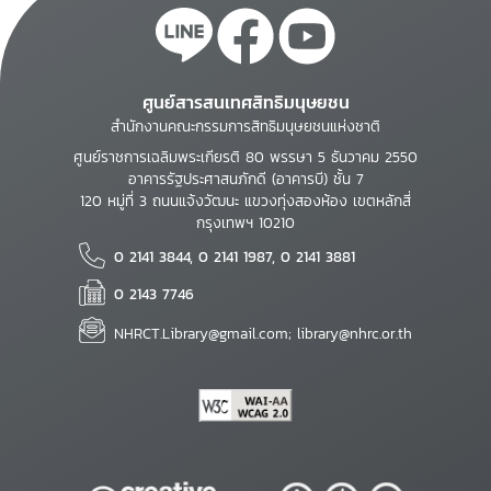
ศูนย์สารสนเทศสิทธิมนุษยชน
สำนักงานคณะกรรมการสิทธิมนุษยชนแห่งชาติ
ศูนย์ราชการเฉลิมพระเกียรติ 80 พรรษา 5 ธันวาคม 2550
อาคารรัฐประศาสนภักดี (อาคารบี) ชั้น 7
120 หมู่ที่ 3 ถนนแจ้งวัฒนะ แขวงทุ่งสองห้อง เขตหลักสี่
กรุงเทพฯ 10210
0 2141 3844, 0 2141 1987, 0 2141 3881
0 2143 7746
NHRCT.Library@gmail.com; library@nhrc.or.th