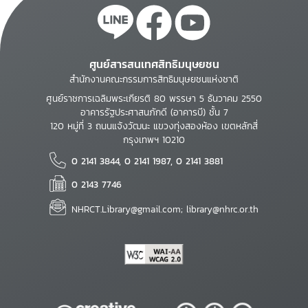
ศูนย์สารสนเทศสิทธิมนุษยชน
สำนักงานคณะกรรมการสิทธิมนุษยชนแห่งชาติ
ศูนย์ราชการเฉลิมพระเกียรติ 80 พรรษา 5 ธันวาคม 2550
อาคารรัฐประศาสนภักดี (อาคารบี) ชั้น 7
120 หมู่ที่ 3 ถนนแจ้งวัฒนะ แขวงทุ่งสองห้อง เขตหลักสี่
กรุงเทพฯ 10210
0 2141 3844, 0 2141 1987, 0 2141 3881
0 2143 7746
NHRCT.Library@gmail.com; library@nhrc.or.th