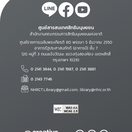
ศูนย์สารสนเทศสิทธิมนุษยชน
สำนักงานคณะกรรมการสิทธิมนุษยชนแห่งชาติ
ศูนย์ราชการเฉลิมพระเกียรติ 80 พรรษา 5 ธันวาคม 2550
อาคารรัฐประศาสนภักดี (อาคารบี) ชั้น 7
120 หมู่ที่ 3 ถนนแจ้งวัฒนะ แขวงทุ่งสองห้อง เขตหลักสี่
กรุงเทพฯ 10210
0 2141 3844, 0 2141 1987, 0 2141 3881
0 2143 7746
NHRCT.Library@gmail.com; library@nhrc.or.th