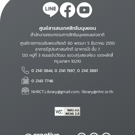
ศูนย์สารสนเทศสิทธิมนุษยชน
สำนักงานคณะกรรมการสิทธิมนุษยชนแห่งชาติ
ศูนย์ราชการเฉลิมพระเกียรติ 80 พรรษา 5 ธันวาคม 2550
อาคารรัฐประศาสนภักดี (อาคารบี) ชั้น 7
120 หมู่ที่ 3 ถนนแจ้งวัฒนะ แขวงทุ่งสองห้อง เขตหลักสี่
กรุงเทพฯ 10210
0 2141 3844, 0 2141 1987, 0 2141 3881
0 2143 7746
NHRCT.Library@gmail.com; library@nhrc.or.th