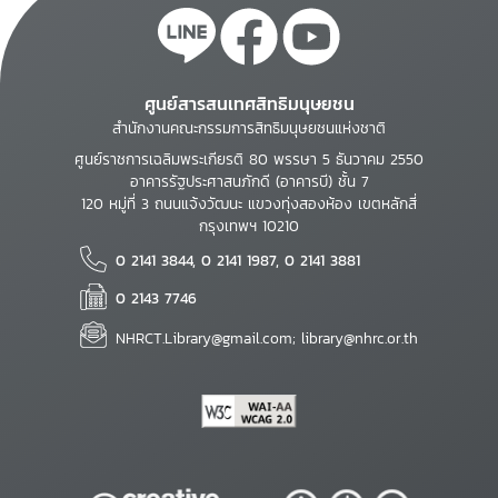
ศูนย์สารสนเทศสิทธิมนุษยชน
สำนักงานคณะกรรมการสิทธิมนุษยชนแห่งชาติ
ศูนย์ราชการเฉลิมพระเกียรติ 80 พรรษา 5 ธันวาคม 2550
อาคารรัฐประศาสนภักดี (อาคารบี) ชั้น 7
120 หมู่ที่ 3 ถนนแจ้งวัฒนะ แขวงทุ่งสองห้อง เขตหลักสี่
กรุงเทพฯ 10210
0 2141 3844, 0 2141 1987, 0 2141 3881
0 2143 7746
NHRCT.Library@gmail.com; library@nhrc.or.th