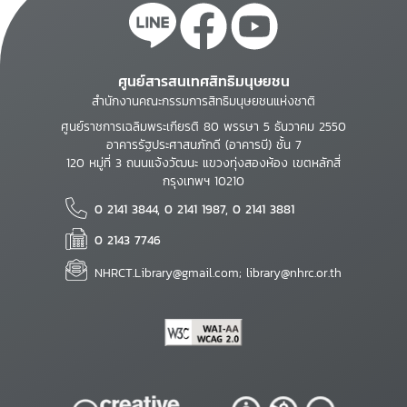
ศูนย์สารสนเทศสิทธิมนุษยชน
สำนักงานคณะกรรมการสิทธิมนุษยชนแห่งชาติ
ศูนย์ราชการเฉลิมพระเกียรติ 80 พรรษา 5 ธันวาคม 2550
อาคารรัฐประศาสนภักดี (อาคารบี) ชั้น 7
120 หมู่ที่ 3 ถนนแจ้งวัฒนะ แขวงทุ่งสองห้อง เขตหลักสี่
กรุงเทพฯ 10210
0 2141 3844, 0 2141 1987, 0 2141 3881
0 2143 7746
NHRCT.Library@gmail.com; library@nhrc.or.th