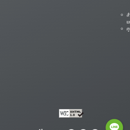
ส
แ
ศ