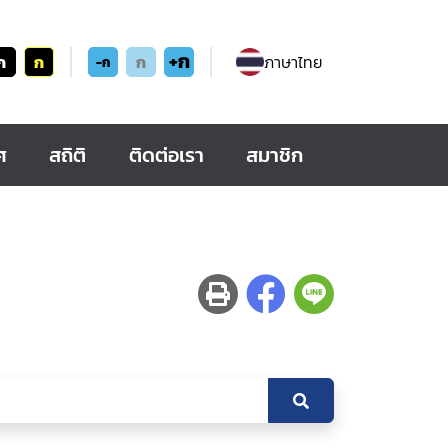
+ก
ก
ก
ก
ภาษาไทย
-ก
ศ
สถิติ
ติดต่อเรา
สมาชิก