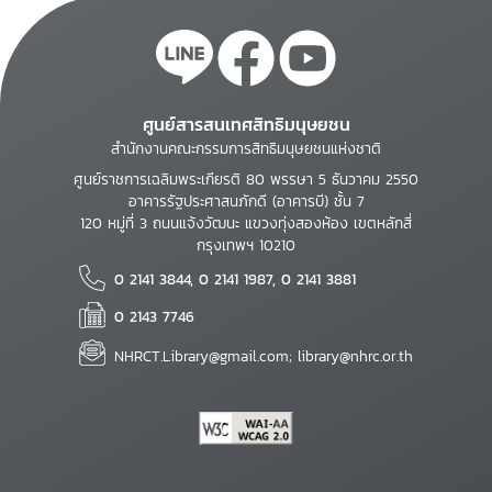
ศูนย์สารสนเทศสิทธิมนุษยชน
สำนักงานคณะกรรมการสิทธิมนุษยชนแห่งชาติ
ศูนย์ราชการเฉลิมพระเกียรติ 80 พรรษา 5 ธันวาคม 2550
อาคารรัฐประศาสนภักดี (อาคารบี) ชั้น 7
120 หมู่ที่ 3 ถนนแจ้งวัฒนะ แขวงทุ่งสองห้อง เขตหลักสี่
กรุงเทพฯ 10210
0 2141 3844, 0 2141 1987, 0 2141 3881
0 2143 7746
NHRCT.Library@gmail.com; library@nhrc.or.th