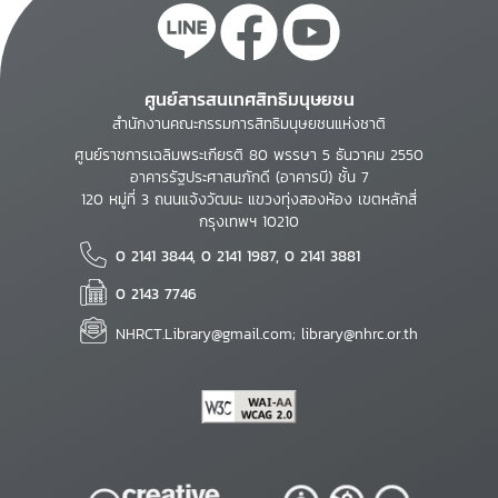
ศูนย์สารสนเทศสิทธิมนุษยชน
สำนักงานคณะกรรมการสิทธิมนุษยชนแห่งชาติ
ศูนย์ราชการเฉลิมพระเกียรติ 80 พรรษา 5 ธันวาคม 2550
อาคารรัฐประศาสนภักดี (อาคารบี) ชั้น 7
120 หมู่ที่ 3 ถนนแจ้งวัฒนะ แขวงทุ่งสองห้อง เขตหลักสี่
กรุงเทพฯ 10210
0 2141 3844, 0 2141 1987, 0 2141 3881
0 2143 7746
NHRCT.Library@gmail.com; library@nhrc.or.th