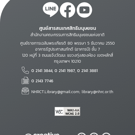
ศูนย์สารสนเทศสิทธิมนุษยชน
สำนักงานคณะกรรมการสิทธิมนุษยชนแห่งชาติ
ศูนย์ราชการเฉลิมพระเกียรติ 80 พรรษา 5 ธันวาคม 2550
อาคารรัฐประศาสนภักดี (อาคารบี) ชั้น 7
120 หมู่ที่ 3 ถนนแจ้งวัฒนะ แขวงทุ่งสองห้อง เขตหลักสี่
กรุงเทพฯ 10210
0 2141 3844, 0 2141 1987, 0 2141 3881
0 2143 7746
NHRCT.Library@gmail.com; library@nhrc.or.th