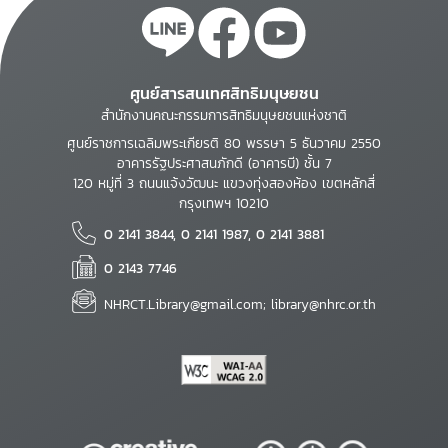
ศูนย์สารสนเทศสิทธิมนุษยชน
สำนักงานคณะกรรมการสิทธิมนุษยชนแห่งชาติ
ศูนย์ราชการเฉลิมพระเกียรติ 80 พรรษา 5 ธันวาคม 2550
อาคารรัฐประศาสนภักดี (อาคารบี) ชั้น 7
120 หมู่ที่ 3 ถนนแจ้งวัฒนะ แขวงทุ่งสองห้อง เขตหลักสี่
กรุงเทพฯ 10210
0 2141 3844, 0 2141 1987, 0 2141 3881
0 2143 7746
NHRCT.Library@gmail.com; library@nhrc.or.th