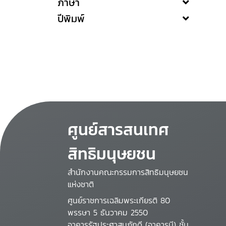
ภาษา
ปีพิมพ์
ศูนย์สารสนเทศ
สิทธิมนุษยชน
สำนักงานคณะกรรมการสิทธิมนุษยชน
แห่งชาติ
ศูนย์ราชการเฉลิมพระเกียรติ 80
พรรษา 5 ธันวาคม 2550
อาคารรัฐประศาสนภักดี (อาคารบี) ชั้น