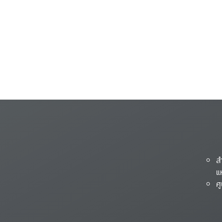
ส
แ
ศ