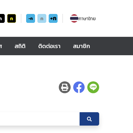
+ก
ก
ก
ก
ภาษาไทย
-ก
ศ
สถิติ
ติดต่อเรา
สมาชิก